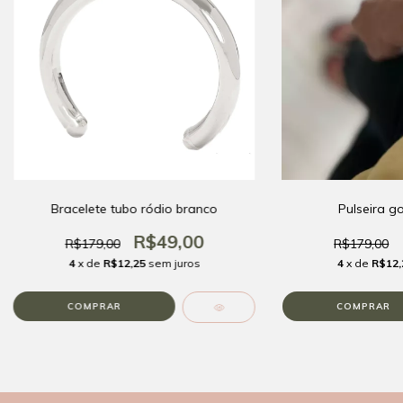
Bracelete tubo ródio branco
Pulseira g
R$49,00
R$179,00
R$179,00
4
x de
R$12,25
sem juros
4
x de
R$12,