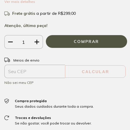
Ver mais detalhes
Frete grátis
a partir de
R$299,00
Atenção, última peça!
ALTERAR CEP
Entregas para o CEP:
Meios de envio
CALCULAR
Não sei meu CEP
Compra protegida
Seus dados cuidados durante toda a compra.
Trocas e devoluções
Se não gostar, você pode trocar ou devolver.