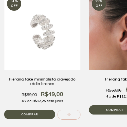
51
%
29
%
OFF
OFF
Piercing fake minimalista cravejado
Piercing fa
ródio branco
R$69,00
R$49,00
R$99,00
4
x de
R$12,
4
x de
R$12,25
sem juros