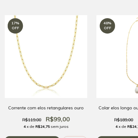
17
%
48
%
OFF
OFF
Corrente com elos retangulares ouro
Colar elos longo ou
R$99,00
R$119,00
R$189,00
4
x de
R$24,75
sem juros
4
x de
R$24,