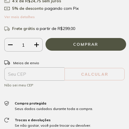
4
x de
R$24,75
sem juros
5% de desconto
pagando com Pix
Ver mais detalhes
Frete grátis
a partir de
R$299,00
ALTERAR CEP
Entregas para o CEP:
Meios de envio
CALCULAR
Não sei meu CEP
Compra protegida
Seus dados cuidados durante toda a compra.
Trocas e devoluções
Se não gostar, você pode trocar ou devolver.