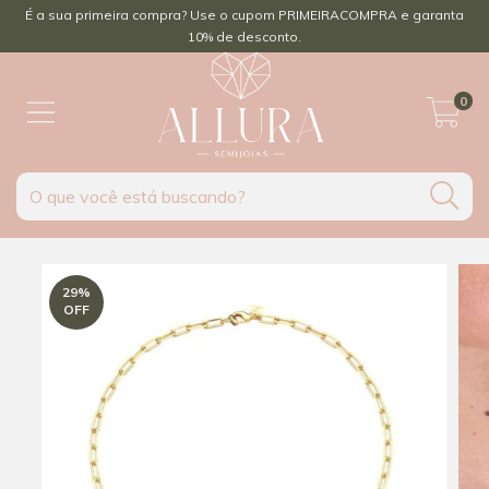
É a sua primeira compra? Use o cupom PRIMEIRACOMPRA e garanta
10% de desconto.
0
29
%
OFF