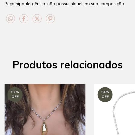
Peça hipoalergênica: não possui níquel em sua composição.
Produtos relacionados
67
%
54
%
OFF
OFF