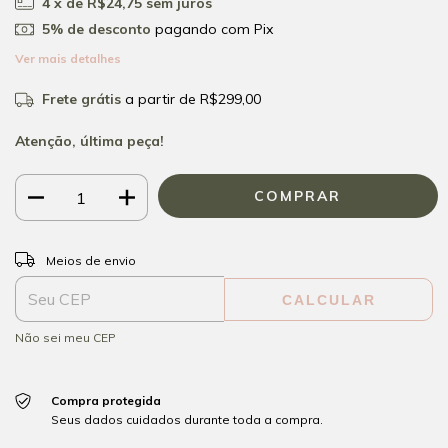
4
x de
R$24,75
sem juros
5% de desconto
pagando com Pix
Ver mais detalhes
Frete grátis
a partir de
R$299,00
Atenção, última peça!
ALTERAR CEP
Entregas para o CEP:
Meios de envio
CALCULAR
Não sei meu CEP
Compra protegida
Seus dados cuidados durante toda a compra.