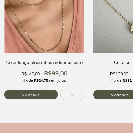
Colar longo plaquinhas redondas ouro
Colar soli
R$99,00
R$149,00
R$109,00
4
x de
R$24,75
sem juros
4
x de
R$12,