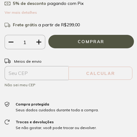
5% de desconto
pagando com Pix
Ver mais detalhes
Frete grátis
a partir de
R$299,00
ALTERAR CEP
Entregas para o CEP:
Meios de envio
CALCULAR
Não sei meu CEP
Compra protegida
Seus dados cuidados durante toda a compra.
Trocas e devoluções
Se não gostar, você pode trocar ou devolver.