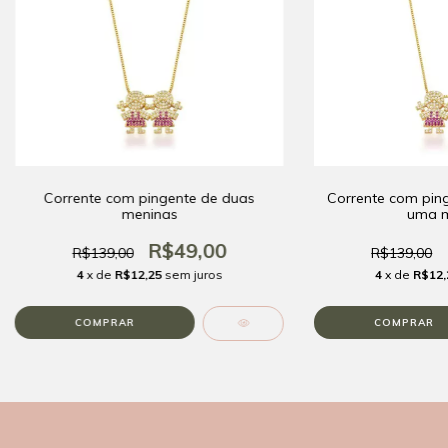
Corrente com pingente de duas
Corrente com pin
meninas
uma m
R$49,00
R$139,00
R$139,00
4
x de
R$12,25
sem juros
4
x de
R$12,